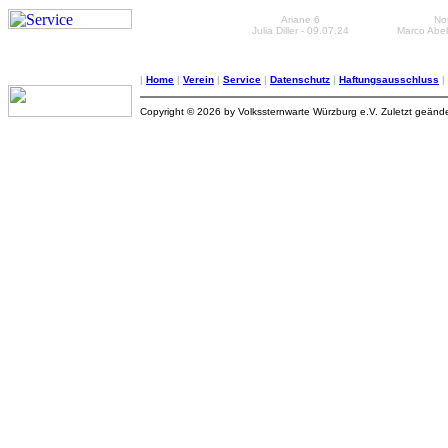
Ariane 6
Nor
Julia Diller - 09.07.24
Marco Abeß
|
Home
|
Verein
|
Service
|
Datenschutz
|
Haftungsausschluss
|
Copyright © 2026 by Volkssternwarte Würzburg e.V. Zuletzt geänd