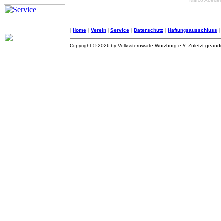
Marco Abeßer
|
Home
|
Verein
|
Service
|
Datenschutz
|
Haftungsausschluss
Copyright © 2026 by Volkssternwarte Würzburg e.V. Zuletzt geän