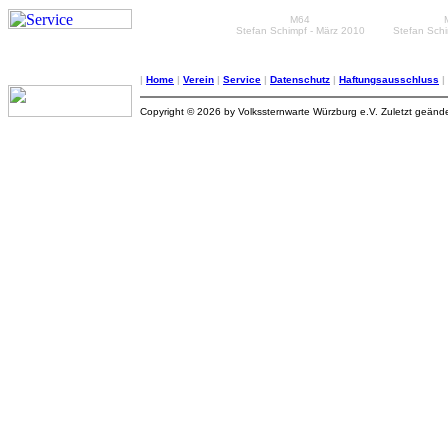
M64
Stefan Schimpf - März 2010
Stefan Schi
|
Home
|
Verein
|
Service
|
Datenschutz
|
Haftungsausschluss
|
Copyright © 2026 by Volkssternwarte Würzburg e.V. Zuletzt geänd