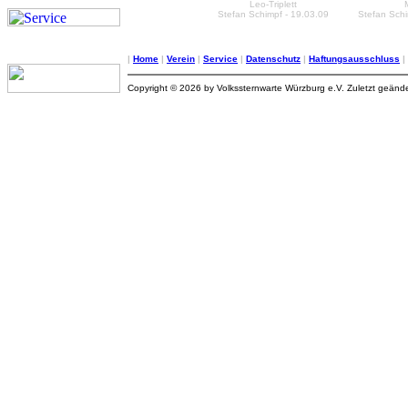
Leo-Triplett
Stefan Schimpf - 19.03.09
Stefan Schi
|
Home
|
Verein
|
Service
|
Datenschutz
|
Haftungsausschluss
|
Copyright © 2026 by Volkssternwarte Würzburg e.V. Zuletzt geänd