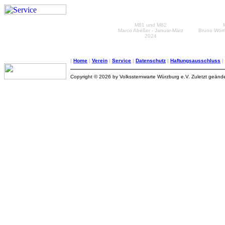
M81 und M82
Marco Abeßer - Januar-März
Bruno Wörrl
2024
|
Home
|
Verein
|
Service
|
Datenschutz
|
Haftungsausschluss
|
Copyright © 2026 by Volkssternwarte Würzburg e.V. Zuletzt geänd