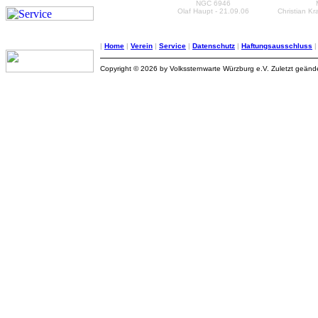
NGC 6946
Olaf Haupt - 21.09.06
Christian Kr
|
Home
|
Verein
|
Service
|
Datenschutz
|
Haftungsausschluss
Copyright © 2026 by Volkssternwarte Würzburg e.V. Zuletzt geän