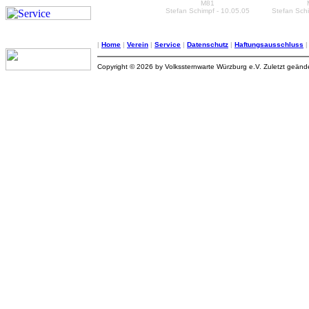
M81
Stefan Schimpf - 10.05.05
Stefan Schi
|
Home
|
Verein
|
Service
|
Datenschutz
|
Haftungsausschluss
Copyright © 2026 by Volkssternwarte Würzburg e.V. Zuletzt geän