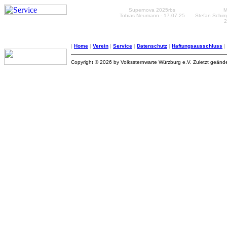
Supernova 2025rbs
M
Tobias Neumann - 17.07.25
Stefan Schim
2
|
Home
|
Verein
|
Service
|
Datenschutz
|
Haftungsausschluss
|
Copyright © 2026 by Volkssternwarte Würzburg e.V. Zuletzt geänd