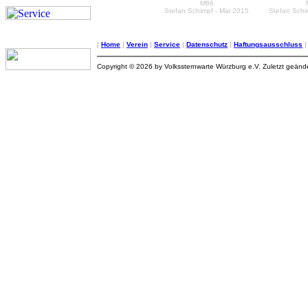
M66
Stefan Schimpf - Mai 2015
Stefan Schi
|
Home
|
Verein
|
Service
|
Datenschutz
|
Haftungsausschluss
Copyright © 2026 by Volkssternwarte Würzburg e.V. Zuletzt geän