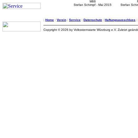
M66
Stefan Schimpf - Mai 2015
Stefan Schi
|
Home
|
Verein
|
Service
|
Datenschutz
|
Haftungsausschluss
Copyright © 2026 by Volkssternwarte Würzburg e.V. Zuletzt geän