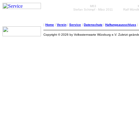
M63
Stefan Schimpf - März 2011
Ralf Mündl
|
Home
|
Verein
|
Service
|
Datenschutz
|
Haftungsausschluss
|
Copyright © 2026 by Volkssternwarte Würzburg e.V. Zuletzt geänd