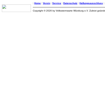
|
Home
|
Verein
|
Service
|
Datenschutz
|
Haftungsausschluss
|
Copyright © 2026 by Volkssternwarte Würzburg e.V. Zuletzt geände