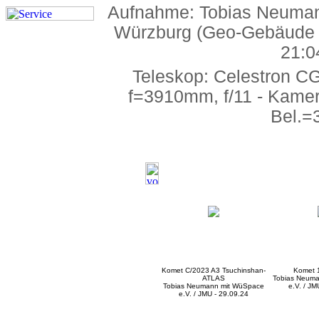
Aufnahme: Tobias Neuman
Würzburg (Geo-Gebäude a
21:0
Teleskop: Celestron C
f=3910mm, f/11 - Kame
Bel.=
Komet C/2023 A3 Tsuchinshan-
Komet 
ATLAS
Tobias Neum
Tobias Neumann mit WüSpace
e.V. / JM
e.V. / JMU - 29.09.24