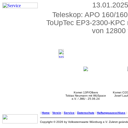
13.01.2025
Teleskop: APO 160/1600
ToUpTec EP3-2300-KPC mi
von 12800 
Komet 13P/Olbers
Komet C/2
Tobias Neumann mit WüSpace
Josef Lauf
e.V. / JMU - 25.06.24
|
Home
|
Verein
|
Service
|
Datenschutz
|
Haftungsausschluss
|
Copyright © 2026 by Volkssternwarte Würzburg e.V. Zuletzt geände