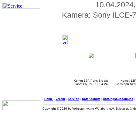
10.04.2024
Kamera: Sony ILCE-7
Komet 12P/Pons-Brooks
Komet 12P
Josef Laufer - 10.04.24
Christoph Sch
|
Home
|
Verein
|
Service
|
Datenschutz
|
Haftungsausschluss
|
Copyright © 2026 by Volkssternwarte Würzburg e.V. Zuletzt geände