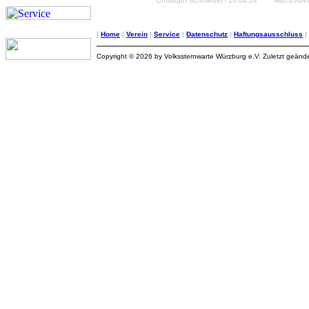
Christoph Schmiedel - 10.04.24
Marco Abeß
|
Home
|
Verein
|
Service
|
Datenschutz
|
Haftungsausschluss
|
Copyright © 2026 by Volkssternwarte Würzburg e.V. Zuletzt geände