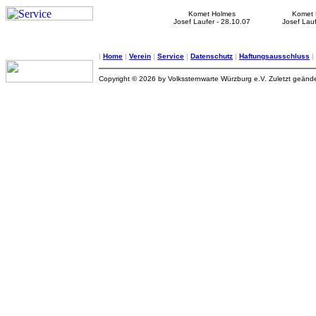
Komet Holmes
Komet
Josef Laufer - 28.10.07
Josef Lauf
|
Home
|
Verein
|
Service
|
Datenschutz
|
Haftungsausschluss
|
Copyright © 2026 by Volkssternwarte Würzburg e.V. Zuletzt geände