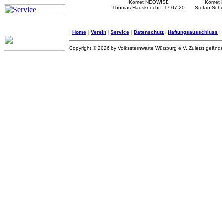
Komet NEOWISE
Komet 
Thomas Hausknecht - 17.07.20
Stefan Schi
|
Home
|
Verein
|
Service
|
Datenschutz
|
Haftungsausschluss
|
Copyright © 2026 by Volkssternwarte Würzburg e.V. Zuletzt geände