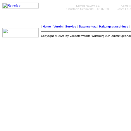
Komet NEOWISE
Komet 
Christoph Schmiedel - 18.07.20
Josef Lauf
|
Home
|
Verein
|
Service
|
Datenschutz
|
Haftungsausschluss
|
Copyright © 2026 by Volkssternwarte Würzburg e.V. Zuletzt geände