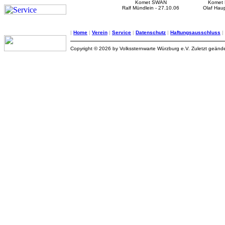
Komet SWAN
Komet
Ralf Mündlein - 27.10.06
Olaf Haup
|
Home
|
Verein
|
Service
|
Datenschutz
|
Haftungsausschluss
|
Copyright © 2026 by Volkssternwarte Würzburg e.V. Zuletzt geände