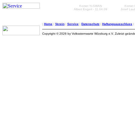
Komet Yi-SWAN
Komet 
Albert Engert - 11.04.09
Josef Lauf
|
Home
|
Verein
|
Service
|
Datenschutz
|
Haftungsausschluss
|
Copyright © 2026 by Volkssternwarte Würzburg e.V. Zuletzt geände