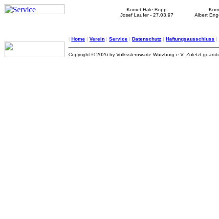
Komet Hale-Bopp
Kome
Josef Laufer - 27.03.97
Albert Eng
|
Home
|
Verein
|
Service
|
Datenschutz
|
Haftungsausschluss
|
Copyright © 2026 by Volkssternwarte Würzburg e.V. Zuletzt geände