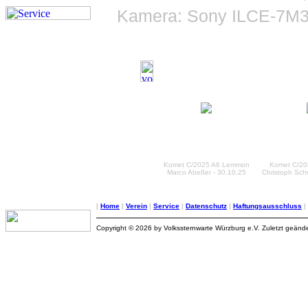
Kamera: Sony ILCE-7M3,
Komet C/2025 A6 Lemmon
Komet C/2
Marco Abeßer - 30.10.25
Christoph Sch
|
Home
|
Verein
|
Service
|
Datenschutz
|
Haftungsausschluss
|
Copyright © 2026 by Volkssternwarte Würzburg e.V. Zuletzt geände