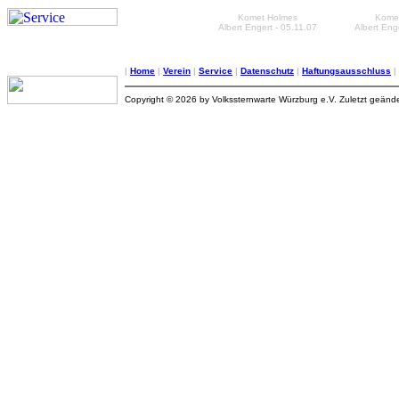
Komet Holmes
Kome
Albert Engert - 05.11.07
Albert Eng
|
Home
|
Verein
|
Service
|
Datenschutz
|
Haftungsausschluss
|
Copyright © 2026 by Volkssternwarte Würzburg e.V. Zuletzt geände