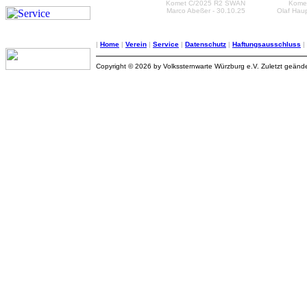
Komet C/2025 R2 SWAN
Kome
Marco Abeßer - 30.10.25
Olaf Haup
|
Home
|
Verein
|
Service
|
Datenschutz
|
Haftungsausschluss
|
Copyright © 2026 by Volkssternwarte Würzburg e.V. Zuletzt geände