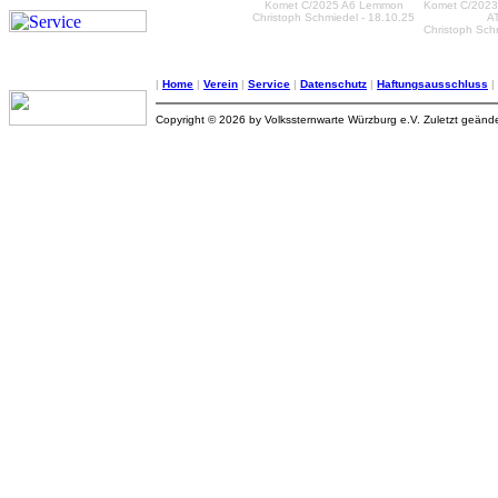
Komet C/2025 A6 Lemmon
Komet C/2023
Christoph Schmiedel - 18.10.25
A
Christoph Sch
|
Home
|
Verein
|
Service
|
Datenschutz
|
Haftungsausschluss
|
Copyright © 2026 by Volkssternwarte Würzburg e.V. Zuletzt geände