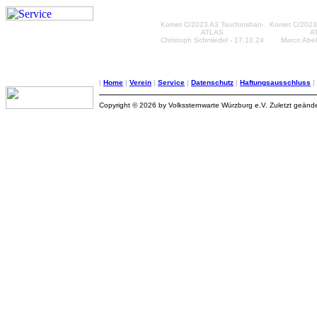
Komet C/2023 A3 Tsuchinshan-
Komet C/2023
ATLAS
A
Christoph Schmiedel - 17.10.24
Marco Abeß
|
Home
|
Verein
|
Service
|
Datenschutz
|
Haftungsausschluss
|
Copyright © 2026 by Volkssternwarte Würzburg e.V. Zuletzt geände