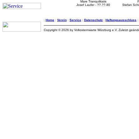
Mare Tranquilitatis
P
Josef Laufer - ??.??.80
Stefan Schi
|
Home
|
Verein
|
Service
|
Datenschutz
|
Haftungsausschluss
Copyright © 2026 by Volkssternwarte Würzburg e.V. Zuletzt geän