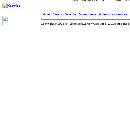
Christian Kramer - 13.03.06
Stefan Schi
|
Home
|
Verein
|
Service
|
Datenschutz
|
Haftungsausschluss
Copyright © 2026 by Volkssternwarte Würzburg e.V. Zuletzt geän