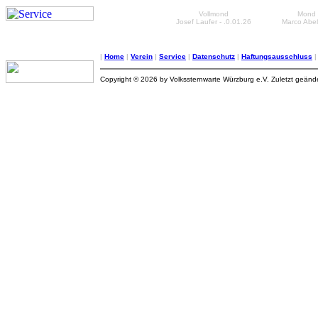
Vollmond
Mond 
Josef Laufer - .0.01.26
Marco Abeß
|
Home
|
Verein
|
Service
|
Datenschutz
|
Haftungsausschluss
Copyright © 2026 by Volkssternwarte Würzburg e.V. Zuletzt geän