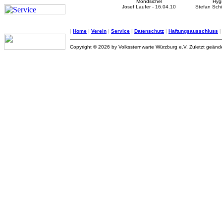
Mondsichel
Hygi
Josef Laufer - 16.04.10
Stefan Schi
|
Home
|
Verein
|
Service
|
Datenschutz
|
Haftungsausschluss
Copyright © 2026 by Volkssternwarte Würzburg e.V. Zuletzt geän