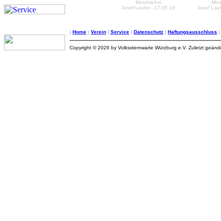
Mondsichel
Mon
Josef Laufer - 17.05.18
Josef Lauf
|
Home
|
Verein
|
Service
|
Datenschutz
|
Haftungsausschluss
Copyright © 2026 by Volkssternwarte Würzburg e.V. Zuletzt geän