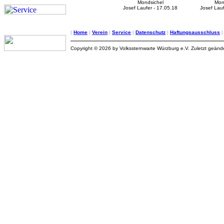
Mondsichel
Mon
Josef Laufer - 17.05.18
Josef Lauf
|
Home
|
Verein
|
Service
|
Datenschutz
|
Haftungsausschluss
Copyright © 2026 by Volkssternwarte Würzburg e.V. Zuletzt geän