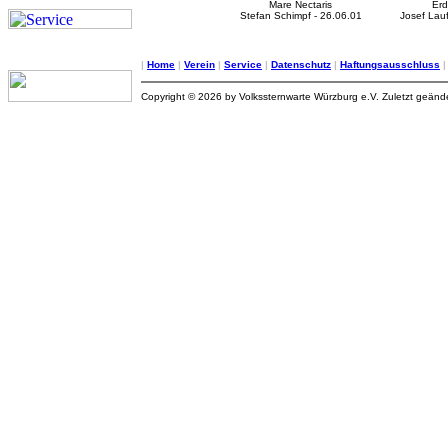
Mare Nectaris
Erd
Stefan Schimpf - 26.06.01
Josef Lauf
|
Home
|
Verein
|
Service
|
Datenschutz
|
Haftungsausschluss
Copyright © 2026 by Volkssternwarte Würzburg e.V. Zuletzt geän