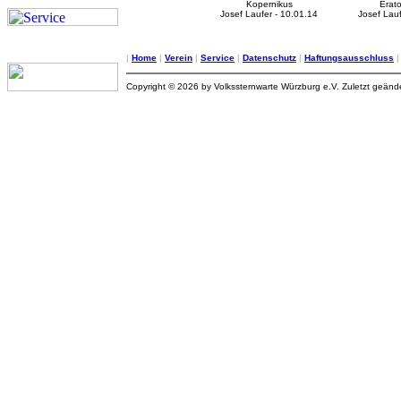
Kopernikus
Erat
Josef Laufer - 10.01.14
Josef Lauf
|
Home
|
Verein
|
Service
|
Datenschutz
|
Haftungsausschluss
Copyright © 2026 by Volkssternwarte Würzburg e.V. Zuletzt geän