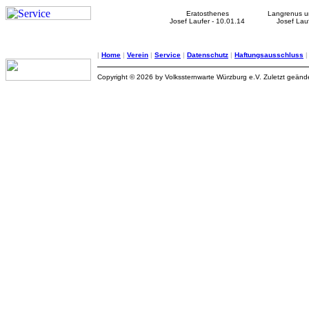
Eratosthenes
Langrenus u
Josef Laufer - 10.01.14
Josef Lauf
|
Home
|
Verein
|
Service
|
Datenschutz
|
Haftungsausschluss
Copyright © 2026 by Volkssternwarte Würzburg e.V. Zuletzt geän