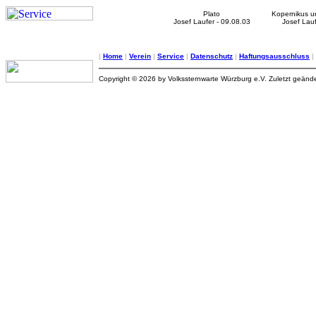
Plato
Kopernikus u
Josef Laufer - 09.08.03
Josef Lauf
|
Home
|
Verein
|
Service
|
Datenschutz
|
Haftungsausschluss
|
Copyright © 2026 by Volkssternwarte Würzburg e.V. Zuletzt geänd