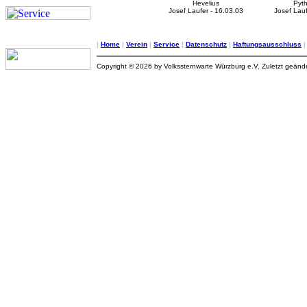
Hevelius
Pyt
Josef Laufer - 16.03.03
Josef Lauf
|
Home
|
Verein
|
Service
|
Datenschutz
|
Haftungsausschluss
Copyright © 2026 by Volkssternwarte Würzburg e.V. Zuletzt geän