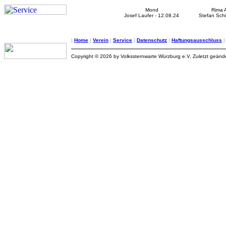
Mond
Rima 
Josef Laufer - 12.08.24
Stefan Schi
|
Home
|
Verein
|
Service
|
Datenschutz
|
Haftungsausschluss
Copyright © 2026 by Volkssternwarte Würzburg e.V. Zuletzt geän