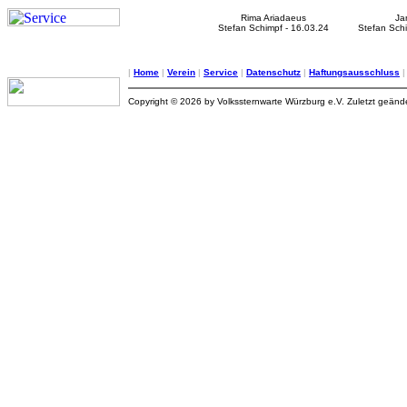
Rima Ariadaeus
Ja
Stefan Schimpf - 16.03.24
Stefan Schi
|
Home
|
Verein
|
Service
|
Datenschutz
|
Haftungsausschluss
Copyright © 2026 by Volkssternwarte Würzburg e.V. Zuletzt geän