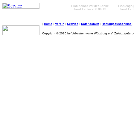
Protuberanz vor der Sonne
Fleckengru
Josef Laufer - 08.06.13
Josef Lauf
|
Home
|
Verein
|
Service
|
Datenschutz
|
Haftungsausschluss
Copyright © 2026 by Volkssternwarte Würzburg e.V. Zuletzt geän