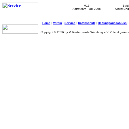
M16
Stri
Astroteam - Juli 2006
Albert Eng
|
Home
|
Verein
|
Service
|
Datenschutz
|
Haftungsausschluss
Copyright © 2026 by Volkssternwarte Würzburg e.V. Zuletzt geän