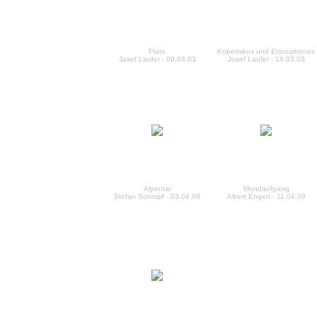
Plato
Kopernikus und Eratosthenes
Josef Laufer - 09.08.03
Josef Laufer - 16.03.03
Alpental
Mondaufgang
Stefan Schimpf - 03.04.09
Albert Engert - 11.04.09