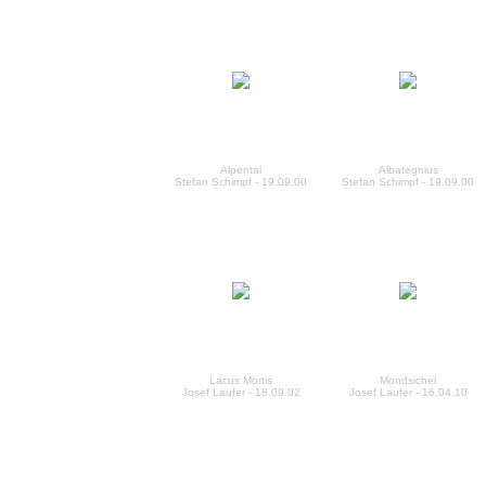
Alpental
Albategnius
Stefan Schimpf - 19.09.00
Stefan Schimpf - 19.09.00
Lacus Mortis
Mondsichel
Josef Laufer - 18.09.02
Josef Laufer - 16.04.10