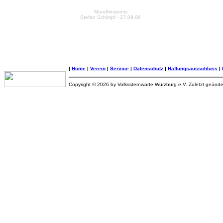
Mondfinsternis
Stefan Schimpf - 27.09.96
|
Home
|
Verein
|
Service
|
Datenschutz
|
Haftungsausschluss
|
Copyright © 2026 by Volkssternwarte Würzburg e.V. Zuletzt geänd