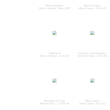
Rima Ariadaeus
Mond bei Mars
Stefan Schimpf - März 2007
Albert Engert - 08.01.06
Halbmond
Eudoxus und Aristoteles
Stefan Schimpf - 14.01.00
Stefan Schimpf - 23.01.99
Mondalter 16 Tage
Mare Crisium
Michael Rutz † - 22.06.94
Josef Laufer - 03.11.01