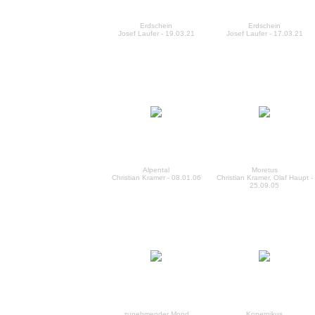
Erdschein
Erdschein
Josef Laufer - 19.03.21
Josef Laufer - 17.03.21
Alpental
Moretus
Christian Kramer - 08.01.06
Christian Kramer, Olaf Haupt -
25.09.05
zunehmender Mond
Kopernikus