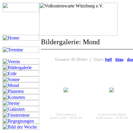
Bildergalerie: Mond
Gesamt: 85 Bilder | Style:
hell
-
blau
-
du
Ostervollmond
zunehmender Mond
Josef Laufer - 02.04.26
Josef Laufer - 23.03.26