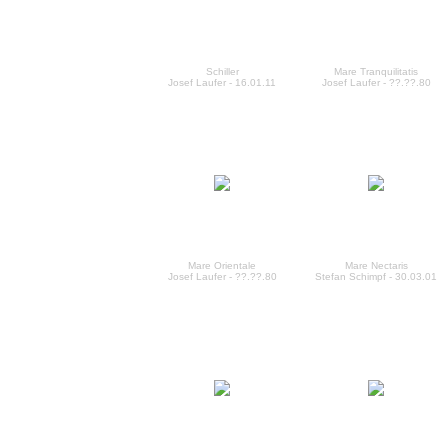
Schiller
Mare Tranquilitatis
Josef Laufer - 16.01.11
Josef Laufer - ??.??.80
Mare Orientale
Mare Nectaris
Josef Laufer - ??.??.80
Stefan Schimpf - 30.03.01