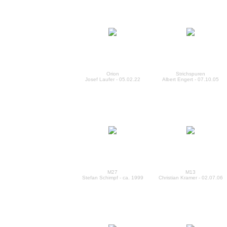
Orion
Strichspuren
Josef Laufer - 05.02.22
Albert Engert - 07.10.05
M27
M13
Stefan Schimpf - ca. 1999
Christian Kramer - 02.07.06