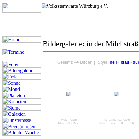
Bildergalerie: in der Milchstraß
Gesamt: 44 Bilder | Style:
hell
-
blau
-
du
Adlernebel
Nordamerikanebel
Marco Abeßer -
Adrian Latzel - 09.05.26