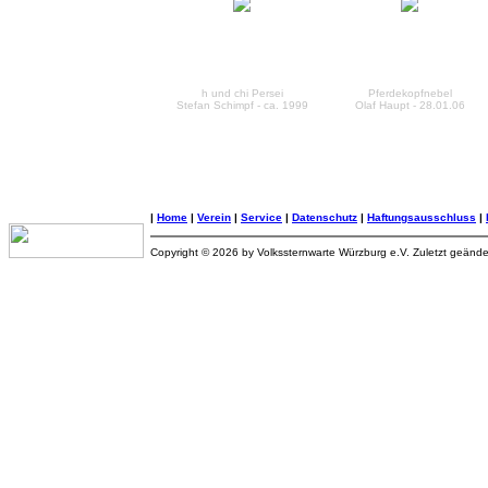
h und chi Persei
Pferdekopfnebel
Stefan Schimpf - ca. 1999
Olaf Haupt - 28.01.06
|
Home
|
Verein
|
Service
|
Datenschutz
|
Haftungsausschluss
|
Copyright © 2026 by Volkssternwarte Würzburg e.V. Zuletzt geänd