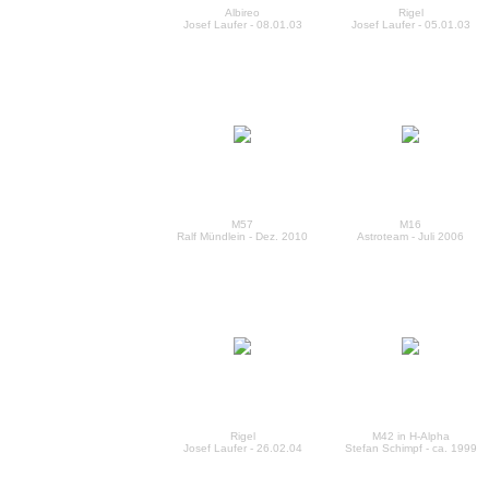
Albireo
Rigel
Josef Laufer - 08.01.03
Josef Laufer - 05.01.03
M57
M16
Ralf Mündlein - Dez. 2010
Astroteam - Juli 2006
Rigel
M42 in H-Alpha
Josef Laufer - 26.02.04
Stefan Schimpf - ca. 1999