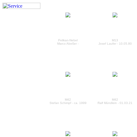
Pelikan-Nebel
M13
Marco Abeßer -
Josef Laufer - 10.05.80
M42
M42
Stefan Schimpf - ca. 1999
Ralf Mündlein - 01.03.21