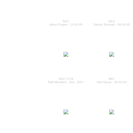
M13
M13
Albert Engert - 13.04.09
Stefan Schimpf - 09.06.09
NGC 7129
M97
Ralf Mündlein - Dez. 2007
Olaf Haupt - 30.03.04