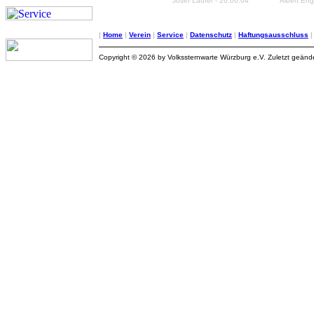
Josef Laufer - 26.06.04
Albert Eng
|
Home
|
Verein
|
Service
|
Datenschutz
|
Haftungsausschluss
Copyright © 2026 by Volkssternwarte Würzburg e.V. Zuletzt geän