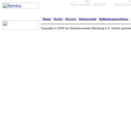
M51
M
Stefan Schimpf - Mai 2009
Stefan Schim
|
Home
|
Verein
|
Service
|
Datenschutz
|
Haftungsausschluss
|
Copyright © 2026 by Volkssternwarte Würzburg e.V. Zuletzt geänd