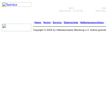
M33
NGC
Olaf Haupt - 22.09.06
Olaf Haup
|
Home
|
Verein
|
Service
|
Datenschutz
|
Haftungsausschluss
|
Copyright © 2026 by Volkssternwarte Würzburg e.V. Zuletzt geänd