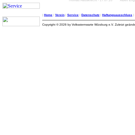
Thomas Hausknecht - 17.07.20
Albert Eng
|
Home
|
Verein
|
Service
|
Datenschutz
|
Haftungsausschluss
|
Copyright © 2026 by Volkssternwarte Würzburg e.V. Zuletzt geände