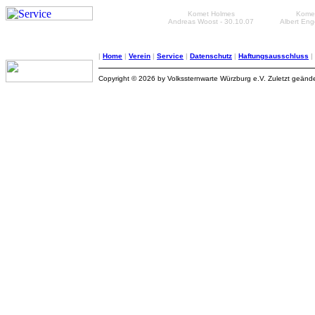
Komet Holmes
Kome
Andreas Woost - 30.10.07
Albert Eng
|
Home
|
Verein
|
Service
|
Datenschutz
|
Haftungsausschluss
|
Copyright © 2026 by Volkssternwarte Würzburg e.V. Zuletzt geände