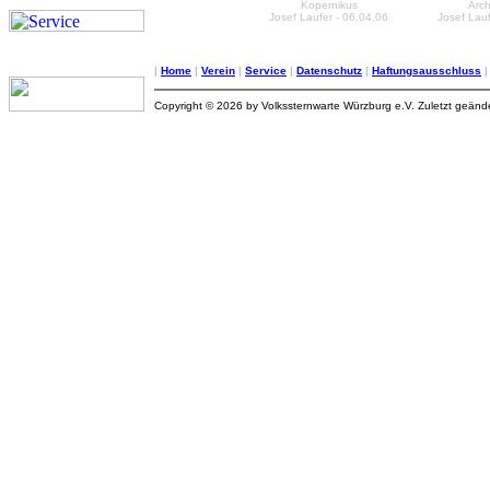
Kopernikus
Arc
Josef Laufer - 06.04.06
Josef Lauf
|
Home
|
Verein
|
Service
|
Datenschutz
|
Haftungsausschluss
Copyright © 2026 by Volkssternwarte Würzburg e.V. Zuletzt geän