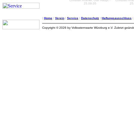
Christian Kramer, Olaf Haupt -
Christian Kra
25.09.05
25
|
Home
|
Verein
|
Service
|
Datenschutz
|
Haftungsausschluss
Copyright © 2026 by Volkssternwarte Würzburg e.V. Zuletzt geän